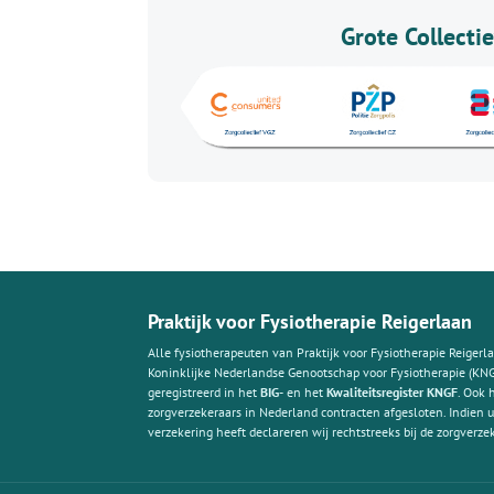
Grote Collecti
Praktijk voor Fysiotherapie Reigerlaan
Alle fysiotherapeuten van Praktijk voor Fysiotherapie Reigerla
Koninklijke Neder­landse Genoot­schap voor Fysiotherapie (KNG
geregistreerd in het
BIG-
en het
Kwaliteitsregister KNGF
. Ook 
zorg­verzeke­raars in Nederland contracten afgesloten. Indien
verzekering heeft declareren wij rechtstreeks bij de zorgverze